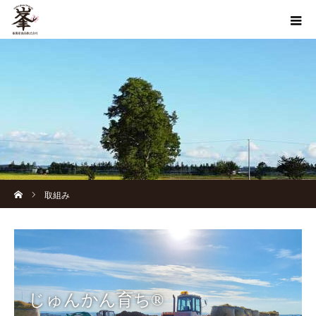
ホーム
取組み
じゅんかん育ち®